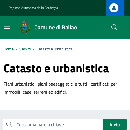
Vai ai contenuti
Vai al footer
Regione Autonoma della Sardegna
Comune di Ballao
Home
/
Servizi
/
Catasto e urbanistica
Catasto e urbanistica
Piani urbanistici, piani paesaggistici e tutti i certificati per
immobili, case, terreni ed edifici.
Esplora tutti i servizi
Cerca una parola chiave
Invio